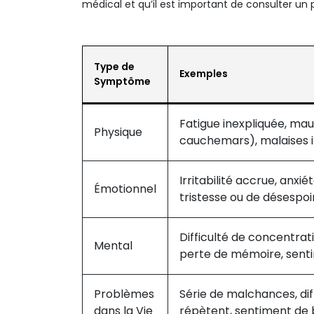
médical et qu’il est important de consulter un 
Type de
Exemples
Symptôme
Fatigue inexpliquée, mau
Physique
cauchemars), malaises i
Irritabilité accrue, anx
Émotionnel
tristesse ou de désespoir
Difficulté de concentrat
Mental
perte de mémoire, sent
Problèmes
Série de malchances, diff
dans la Vie
répètent, sentiment de b