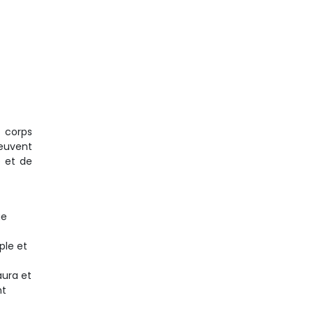
 corps
euvent
e et de
ue
ple et
aura et
nt