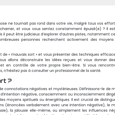
se ne tournait pas rond dans votre vie, malgré tous vos effort
charner, et vous vous sentez constamment épuisé(e) ? Il est
s il peut être judicieux d’explorer d’autres pistes, notamment ce
De nombreuses personnes recherchent activement des moyens
ept de « mauvais sort » et vous présenter des techniques efficac
ous allons déconstruire les idées reçues et vous donner des
 et en contrôle de votre propre bien-être. Si vous rencont
n’hésitez pas à consulter un professionnel de la santé.
rt ?
de connotations négatives et mystérieuses. Définissons-le de 
me d’intention négative, consciemment ou inconsciemment dirig
des moyens spirituels ou énergétiques. Il est crucial de distingu
ons (énoncées verbalement avec une intention négative), le 
ousie), la jalousie elle-même, ou simplement les influences né