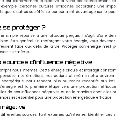
ort » est extrêmement subjective et varie considérablement se
 exemple, certaines cultures africaines accordent une impo
ndis que d’autres sociétés se concentrent davantage sur le pou
e se protéger ?
une simple réponse à une attaque perçue. Il s’agit d’une d
n bien-être général. En renforçant votre énergie, vous devene
résilient face aux défis de la vie. Protéger son énergie n’est 
envers soi-même.
s sources d’influence négative
 compris nous-mêmes. Cette énergie circule et interagit const
s pensées, nos émotions, nos actions et même notre environ
énergétique, nous rendant plus ou moins réceptifs aux infl
’énergie est la première étape vers une protection efficace.
lles de ces influences négatives et de la manière dont elles 
uences est essentiel pour une protection énergétique efficace.
e négative
ifférentes sources, tant externes qu’internes. Identifier ces 