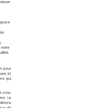
enlever
’espace
eau
,
 noire
llité.
on pour
ues, et
ent qui
 croix,
ion. Le
itions
ssus de