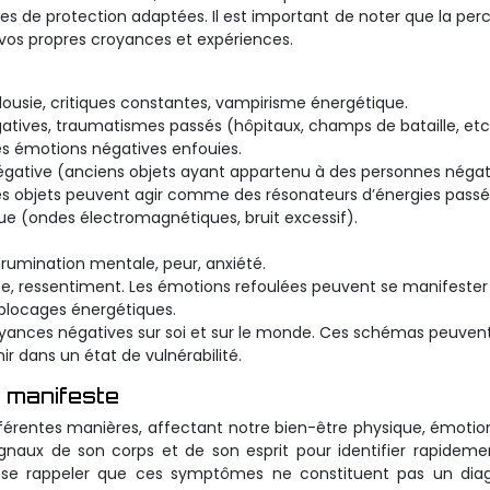
ies de protection adaptées. Il est important de noter que la per
 vos propres croyances et expériences.
alousie, critiques constantes, vampirisme énergétique.
atives, traumatismes passés (hôpitaux, champs de bataille, etc.
des émotions négatives enfouies.
égative (anciens objets ayant appartenu à des personnes négat
. Ces objets peuvent agir comme des résonateurs d’énergies passé
que (ondes électromagnétiques, bruit excessif).
rumination mentale, peur, anxiété.
sse, ressentiment. Les émotions refoulées peuvent se manifester
blocages énergétiques.
yances négatives sur soi et sur le monde. Ces schémas peuven
r dans un état de vulnérabilité.
e manifeste
fférentes manières, affectant notre bien-être physique, émotio
signaux de son corps et de son esprit pour identifier rapidem
 de se rappeler que ces symptômes ne constituent pas un dia