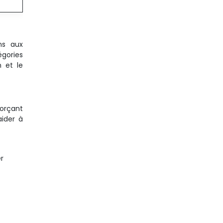
ns aux
égories
n et le
forçant
aider à
er