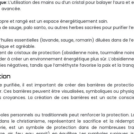
que:
L’utilisation des mains ou d’un cristal pour balayer l’aura et 
s avancée.
opre et rangé est un espace énergétiquement sain.
ion de sauge, palo santo, ou autres herbes sacrées pour purifier l
 d’huiles essentielles (lavande, sauge, romarin) diluées dans de l’
tique et agréable.
nt de cristaux de protection (obsidienne noire, tourmaline noire
er à créer un environnement énergétique plus sûr. L’obsidienne
s négatives, tandis que l’améthyste favorise la paix et la tranqui
tion
 purifiée, il est important de créer des barrières de protecti
 Ces barrières peuvent être visualisées, symboliques ou physiq
 croyances. La création de ces barrières est un acte consci
boles personnels ou traditionnels peut renforcer la protection. La
ns le christianisme, représentant le sacrifice et la rédempt
rie, est un symbole de protection dans de nombreuses trad
e, air, feu, eau, esprit) en équilibre. Les symboles runiques, i