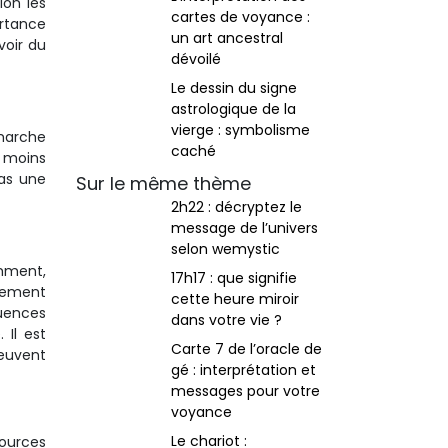
lon les
cartes de voyance :
rtance
un art ancestral
voir du
dévoilé
Le dessin du signe
astrologique de la
vierge : symbolisme
émarche
caché
z moins
pas une
Sur le même thème
2h22 : décryptez le
message de l’univers
selon wemystic
amment,
17h17 : que signifie
nement
cette heure miroir
uences
dans votre vie ?
 Il est
Carte 7 de l’oracle de
peuvent
gé : interprétation et
messages pour votre
voyance
Le chariot :
sources