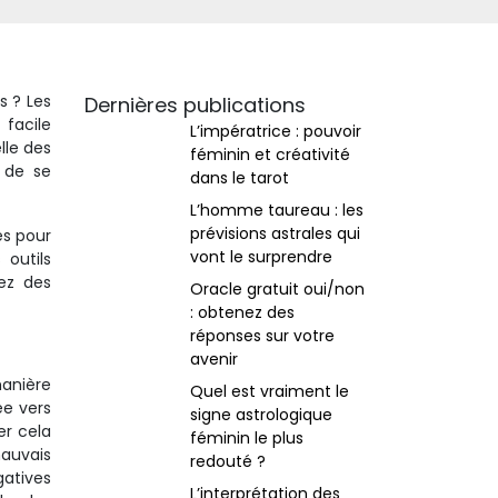
s ? Les
Dernières publications
 facile
L’impératrice : pouvoir
lle des
féminin et créativité
 de se
dans le tarot
L’homme taureau : les
prévisions astrales qui
es pour
vont le surprendre
 outils
rez des
Oracle gratuit oui/non
: obtenez des
réponses sur votre
avenir
manière
Quel est vraiment le
ée vers
signe astrologique
er cela
féminin le plus
mauvais
redouté ?
gatives
L’interprétation des