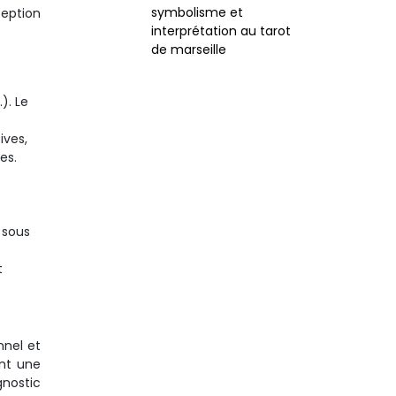
symbolisme et
ception
interprétation au tarot
de marseille
). Le
ives,
es.
 sous
t
nnel et
ent une
gnostic