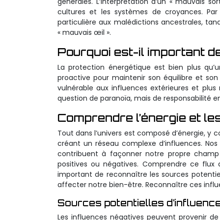
générales. L’interprétation d’un « mauvais s
cultures et les systèmes de croyances. Par
particulière aux malédictions ancestrales, ta
« mauvais œil ».
Pourquoi est-il important d
La protection énergétique est bien plus qu’
proactive pour maintenir son équilibre et so
vulnérable aux influences extérieures et plus 
question de paranoïa, mais de responsabilité 
Comprendre l’énergie et le
Tout dans l’univers est composé d’énergie, y
créant un réseau complexe d’influences. No
contribuent à façonner notre propre champ 
positives ou négatives. Comprendre ce flux d
important de reconnaître les sources potentie
affecter notre bien-être. Reconnaître ces infl
Sources potentielles d’influenc
Les influences négatives peuvent provenir de d