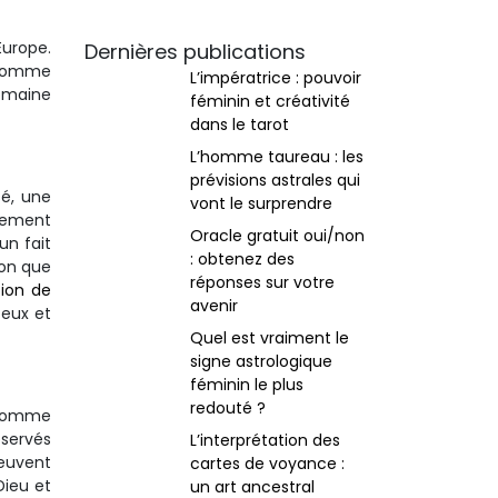
Europe.
Dernières publications
e comme
L’impératrice : pouvoir
domaine
féminin et créativité
dans le tarot
L’homme taureau : les
prévisions astrales qui
sé, une
vont le surprendre
llement
Oracle gratuit oui/non
un fait
: obtenez des
don que
réponses sur votre
tion de
avenir
 eux et
Quel est vraiment le
signe astrologique
féminin le plus
redouté ?
s comme
servés
L’interprétation des
peuvent
cartes de voyance :
Dieu et
un art ancestral