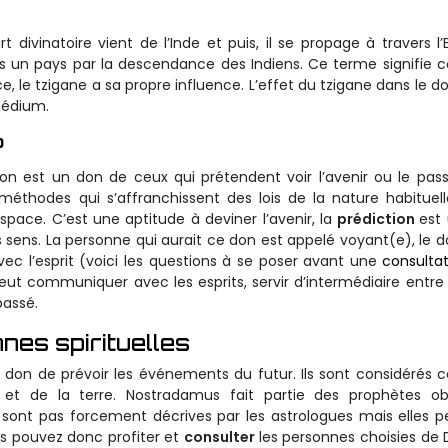
t divinatoire vient de l’Inde et puis, il se propage à travers l’
dans un pays par la descendance des Indiens. Ce terme signifi
 le tzigane a sa propre influence. L’effet du tzigane dans le 
médium.
?
ion est un don de ceux qui prétendent voir l’avenir ou le pas
méthodes qui s’affranchissent des lois de la nature habitue
ace. C’est une aptitude à deviner l’avenir, la
prédiction
est 
 sens. La personne qui aurait ce don est appelé voyant(e), le 
 l’esprit (voici les questions à se poser avant une
consulta
 peut communiquer avec les esprits, servir d’intermédiaire entre
passé.
es spirituelles
le don de prévoir les événements du futur. Ils sont considéré
 et de la terre. Nostradamus fait partie des prophètes ob
e sont pas forcement décrives par les astrologues mais elles 
ous pouvez donc profiter et
consulter
les personnes choisies de 