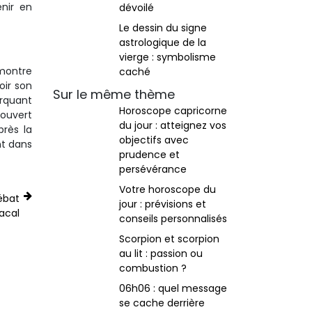
enir en
dévoilé
Le dessin du signe
astrologique de la
vierge : symbolisme
 montre
caché
oir son
Sur le même thème
arquant
Horoscope capricorne
couvert
du jour : atteignez vos
près la
objectifs avec
nt dans
prudence et
persévérance
Votre horoscope du
débat
jour : prévisions et
acal
conseils personnalisés
Scorpion et scorpion
au lit : passion ou
combustion ?
06h06 : quel message
se cache derrière