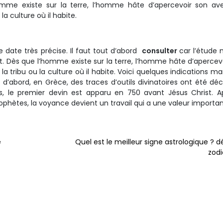
omme existe sur la terre, l’homme hâte d’apercevoir son av
 la culture où il habite.
ate très précise. Il faut tout d’abord
consulter
car l’étude
t. Dès que l’homme existe sur la terre, l’homme hâte d’apercev
, la tribu ou la culture où il habite. Voici quelques indications m
: d’abord, en Grèce, des traces d’outils divinatoires ont été dé
is, le premier devin est apparu en 750 avant Jésus Christ. A
hètes, la voyance devient un travail qui a une valeur importa
e
Quel est le meilleur signe astrologique ? 
zodi