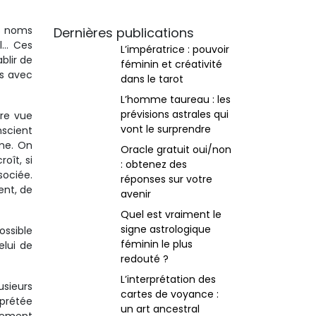
es noms
Dernières publications
il… Ces
L’impératrice : pouvoir
blir de
féminin et créativité
ns avec
dans le tarot
L’homme taureau : les
prévisions astrales qui
ère vue
vont le surprendre
nscient
ême. On
Oracle gratuit oui/non
oît, si
: obtenez des
sociée.
réponses sur votre
ent, de
avenir
Quel est vraiment le
signe astrologique
ossible
féminin le plus
elui de
redouté ?
L’interprétation des
usieurs
cartes de voyance :
rprétée
un art ancestral