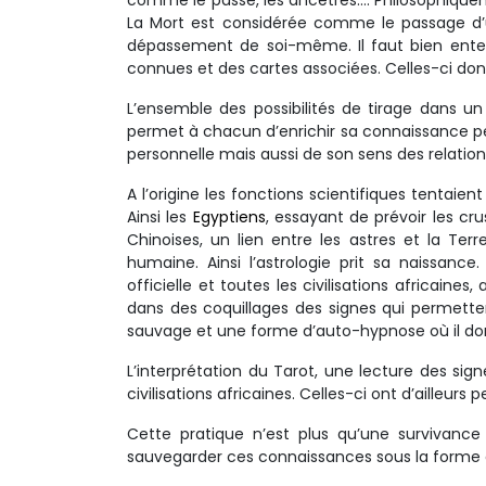
comme le passé, les ancêtres…. Philosophiquem
La Mort est considérée comme le passage d’
dépassement de soi-même. Il faut bien enten
connues et des cartes associées. Celles-ci donn
L’ensemble des possibilités de tirage dans un
permet à chacun d’enrichir sa connaissance pe
personnelle mais aussi de son sens des relations
A l’origine les fonctions scientifiques tentaie
Ainsi les
Egyptiens
, essayant de prévoir les crus
Chinoises, un lien entre les astres et la Te
humaine. Ainsi l’astrologie prit sa naissanc
officielle et toutes les civilisations africaines,
dans des coquillages des signes qui permettent 
sauvage et une forme d’auto-hypnose où il donn
L’interprétation du Tarot, une lecture des sign
civilisations africaines. Celles-ci ont d’ailleur
Cette pratique n’est plus qu’une survivance 
sauvegarder ces connaissances sous la forme