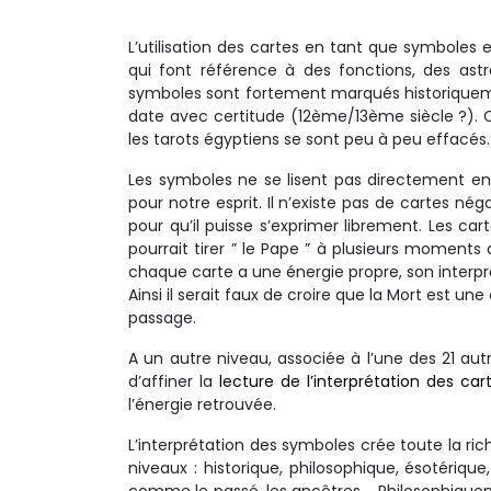
L’utilisation des cartes en tant que symboles 
qui font référence à des fonctions, des astr
symboles sont fortement marqués historiqueme
date avec certitude (12ème/13ème siècle ?). 
les tarots égyptiens se sont peu à peu effacés.
Les symboles ne se lisent pas directement en
pour notre esprit. Il n’existe pas de cartes nég
pour qu’il puisse s’exprimer librement. Les ca
pourrait tirer ” le Pape ” à plusieurs moments 
chaque carte a une énergie propre, son interpr
Ainsi il serait faux de croire que la Mort est
passage.
A un autre niveau, associée à l’une des 21 au
d’affiner la
lecture de l’interprétation des car
l’énergie retrouvée.
L’interprétation des symboles crée toute la ri
niveaux : historique, philosophique, ésotériqu