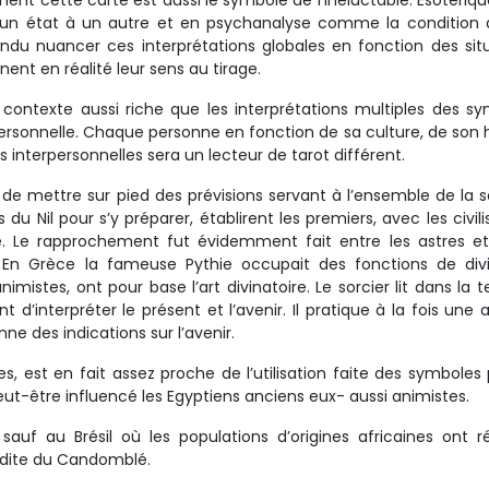
ent cette carte est aussi le symbole de l’inéluctable. Esotéri
un état à un autre et en psychanalyse comme la condition a
du nuancer ces interprétations globales en fonction des sit
ent en réalité leur sens au tirage.
 contexte aussi riche que les interprétations multiples des s
rsonnelle. Chaque personne en fonction de sa culture, de son h
 interpersonnelles sera un lecteur de tarot différent.
nt de mettre sur pied des prévisions servant à l’ensemble de la s
 du Nil pour s’y préparer, établirent les premiers, avec les civili
rre. Le rapprochement fut évidemment fait entre les astres et
e. En Grèce la fameuse Pythie occupait des fonctions de div
 animistes, ont pour base l’art divinatoire. Le sorcier lit dans la 
d’interpréter le présent et l’avenir. Il pratique à la fois une 
e des indications sur l’avenir.
es, est en fait assez proche de l’utilisation faite des symboles 
s peut-être influencé les Egyptiens anciens eux- aussi animistes.
sauf au Brésil où les populations d’origines africaines ont r
 dite du Candomblé.