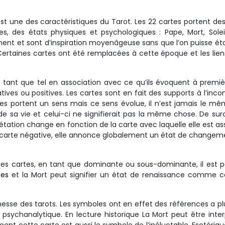
est une des caractéristiques du Tarot. Les 22 cartes portent d
es, des états physiques et psychologiques : Pape, Mort, Sole
nt et sont d’inspiration moyenâgeuse sans que l’on puisse éta
Certaines cartes ont été remplacées à cette époque et les lie
 tant que tel en association avec ce qu’ils évoquent à premi
atives ou positives. Les cartes sont en fait des supports à l’inco
rtes portent un sens mais ce sens évolue, il n’est jamais le m
de sa vie et celui-ci ne signifierait pas la même chose. De surcr
étation change en fonction de la carte avec laquelle elle est as
 une carte négative, elle annonce globalement un état de changem
tres cartes, en tant que dominante ou sous-dominante, il est p
tes
et la Mort peut signifier un état de renaissance comme c
chesse des tarots. Les symboles ont en effet des références a pl
e, psychanalytique. En lecture historique La Mort peut être inte