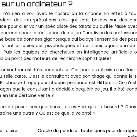
 sur un ordinateur ?
 Il n’a rien à voir avec le hasard ou la chance. En effet à tou
ndent des interprétations clés qui sont basées sur des cen
 pour aller voir un spécialiste des tarots ou qu’il le fasse avec
occurrence pour la réalisation de ce jeu Tarodivino les profession
une base de données gigantesque qui balaye l’ensemble des possi
ls y ont associés des psychologues et des sociologues afin de
 Puis les équipes de chercheurs en intelligence artificielle 
is au point des moteurs de recherche sophistiquées.
rdinateur est très conducteur. Car pour eux il existe un flux in
u telle carte. C’est le consultant avec son tirage qui donne le 
. Et chaque tirage pour chaque personne est différent. Ce n’est
açon que le consultant a décidé d’acquérir ce jeu. Il a été cond
 en une certaine vérité ?
nce de poser ces questions : qu’est-ce que le hasard ? Dans
aîne une autre ? Qu’est ce que la volonté ?
es claires
Oracle du pendule : techniques pour des répo