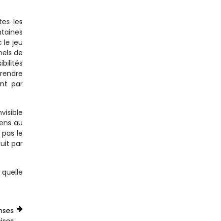
tes les
taines
 le jeu
nels de
bilités
 rendre
ont par
visible
sens au
 pas le
uit par
 quelle
nses