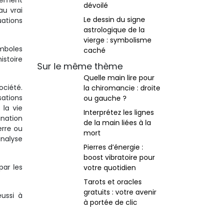
quement
dévoilé
u vrai
Le dessin du signe
uations
astrologique de la
vierge : symbolisme
ymboles
caché
istoire
Sur le même thème
Quelle main lire pour
ociété.
la chiromancie : droite
sations
ou gauche ?
 la vie
Interprétez les lignes
ination
de la main liées à la
terre ou
mort
analyse
Pierres d’énergie :
boost vibratoire pour
par les
votre quotidien
Tarots et oracles
gratuits : votre avenir
éussi à
à portée de clic