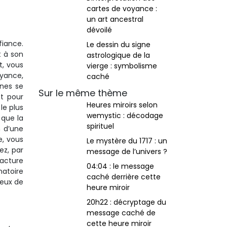
cartes de voyance :
un art ancestral
dévoilé
fiance.
Le dessin du signe
t à son
astrologique de la
t, vous
vierge : symbolisme
oyance,
caché
nnes se
Sur le même thème
et pour
Heures miroirs selon
le plus
wemystic : décodage
 que la
spirituel
n d’une
e, vous
Le mystère du 1717 : un
ez, par
message de l’univers ?
facture
04:04 : le message
natoire
caché derrière cette
jeux de
heure miroir
20h22 : décryptage du
message caché de
cette heure miroir