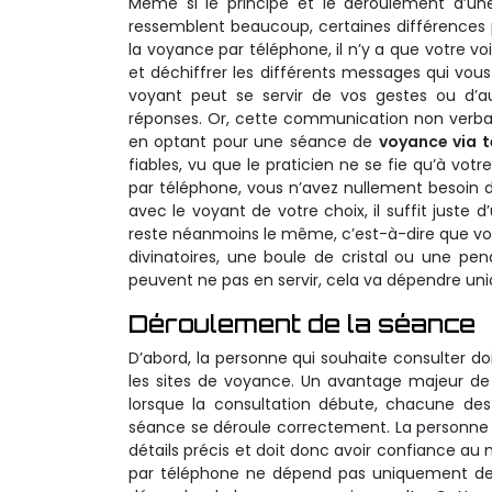
Même si le principe et le déroulement d’u
ressemblent beaucoup, certaines différences p
la voyance par téléphone, il n’y a que votre voi
et déchiffrer les différents messages qui vous
voyant peut se servir de vos gestes ou d’
réponses. Or, cette communication non verbale 
en optant pour une séance de
voyance via 
fiables, vu que le praticien ne se fie qu’à vo
par téléphone, vous n’avez nullement besoin 
avec le voyant de votre choix, il suffit juste 
reste néanmoins le même, c’est-à-dire que voya
divinatoires, une boule de cristal ou une p
peuvent ne pas en servir, cela va dépendre un
Déroulement de la séance
D’abord, la personne qui souhaite consulter do
les sites de voyance. Un avantage majeur de 
lorsque la consultation débute, chacune des 
séance se déroule correctement. La personne qu
détails précis et doit donc avoir confiance au
par téléphone ne dépend pas uniquement des