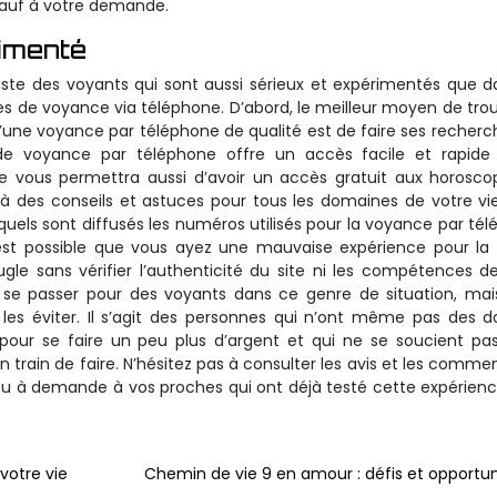
t sauf à votre demande.
rimenté
xiste des voyants qui sont aussi sérieux et expérimentés que d
s de voyance via téléphone. D’abord, le meilleur moyen de tro
 d’une voyance par téléphone de qualité est de faire ses recherc
n de voyance par téléphone offre un accès facile et rapide
ve vous permettra aussi d’avoir un accès gratuit aux horosc
 à des conseils et astuces pour tous les domaines de votre vi
quels sont diffusés les numéros utilisés pour la voyance par té
il est possible que vous ayez une mauvaise expérience pour la
ugle sans vérifier l’authenticité du site ni les compétences d
e passer pour des voyants dans ce genre de situation, mais
 les éviter. Il s’agit des personnes qui n’ont même pas des 
pour se faire un peu plus d’argent et qui ne se soucient pa
en train de faire. N’hésitez pas à consulter les avis et les commen
ou à demande à vos proches qui ont déjà testé cette expérien
 votre vie
Chemin de vie 9 en amour : défis et opportun