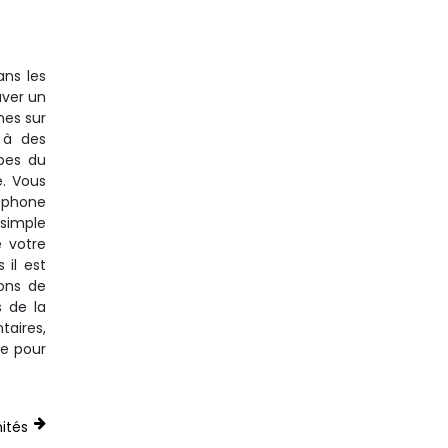
ans les
uver un
hes sur
 à des
opes du
e. Vous
léphone
 simple
e votre
 il est
dons de
s de la
taires,
ce pour
ités