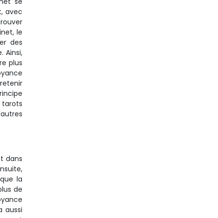
net se
t, avec
trouver
net, le
er des
 Ainsi,
re plus
voyance
retenir
rincipe
 tarots
’autres
nt dans
nsuite,
 que la
plus de
voyance
 aussi