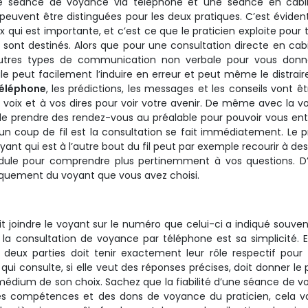
ne séance de voyance via téléphone et une séance en cabi
euvent être distinguées pour les deux pratiques. C’est éviden
x qui est importante, et c’est ce que le praticien exploite pour 
 sont destinés. Alors que pour une consultation directe en cabi
autres types de communication non verbale pour vous donn
peut facilement l’induire en erreur et peut même le distraire.
téléphone
, les prédictions, les messages et les conseils vont êt
tre voix et à vos dires pour voir votre avenir. De même avec la 
de prendre des rendez-vous au préalable pour pouvoir vous ent
d’un coup de fil est la consultation se fait immédiatement. Le p
nt qui est à l’autre bout du fil peut par exemple recourir à des
endule pour comprendre plus pertinemment à vos questions. D
iquement du voyant que vous avez choisi.
it joindre le voyant sur le numéro que celui-ci a indiqué souve
la consultation de voyance par téléphone est sa simplicité. E
deux parties doit tenir exactement leur rôle respectif pour
i consulte, si elle veut des réponses précises, doit donner le 
 médium de son choix. Sachez que la fiabilité d’une séance de 
 compétences et des dons de voyance du praticien, cela va