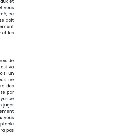
naux et
et vous
rdé, ce
se doit
quement
 et les
hoix de
 qui va
oisi un
ous ne
dre des
cte par
voyance
n juger
atement
s vous
eptable
era pas