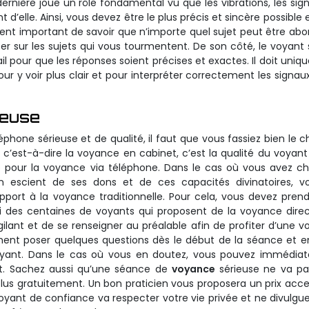
rnière joue un rôle fondamental vu que les vibrations, les sig
 d’elle. Ainsi, vous devez être le plus précis et sincère possible 
ement important de savoir que n’importe quel sujet peut être abo
r sur les sujets qui vous tourmentent. De son côté, le voyant 
ail pour que les réponses soient précises et exactes. Il doit uni
ur y voir plus clair et pour interpréter correctement les signaux
ieuse
phone sérieuse et de qualité, il faut que vous fassiez bien le c
, c’est-à-dire la voyance en cabinet, c’est la qualité du voyant
me pour la voyance via téléphone. Dans le cas où vous avez ch
n escient de ses dons et de ces capacités divinatoires, v
port à la voyance traditionnelle. Pour cela, vous devez pren
hui des centaines de voyants qui proposent de la voyance dire
vigilant et de se renseigner au préalable afin de profiter d’une 
ent poser quelques questions dès le début de la séance et e
 voyant. Dans le cas où vous en doutez, vous pouvez immédi
nt. Sachez aussi qu’une séance de
voyance
sérieuse ne va pa
plus gratuitement. Un bon praticien vous proposera un prix acc
 voyant de confiance va respecter votre vie privée et ne divulgu