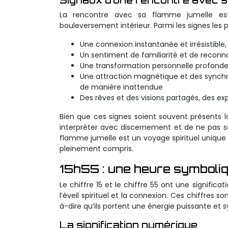
Signaux d’une rencontre avec s
La rencontre avec sa flamme jumelle e
bouleversement intérieur. Parmi les signes les p
Une connexion instantanée et irrésistible
Un sentiment de familiarité et de recon
Une transformation personnelle profonde e
Une attraction magnétique et des synchr
de manière inattendue
Des rêves et des visions partagés, des ex
Bien que ces signes soient souvent présents l
interpréter avec discernement et de ne pas se 
flamme jumelle est un voyage spirituel unique 
pleinement compris.
15h55 : une heure symboliq
Le chiffre 15 et le chiffre 55 ont une signific
l’éveil spirituel et la connexion. Ces chiffre
à-dire qu’ils portent une énergie puissante et 
La signification numérique