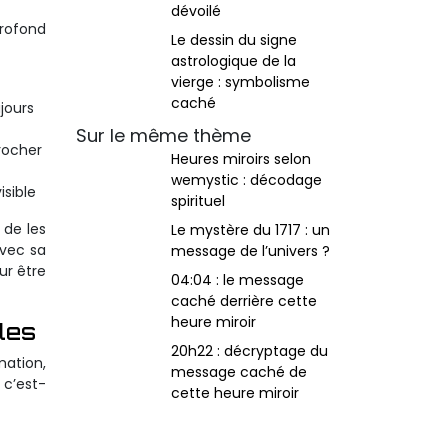
dévoilé
rofond
Le dessin du signe
astrologique de la
vierge : symbolisme
caché
jours
Sur le même thème
rocher
Heures miroirs selon
wemystic : décodage
isible
spirituel
 de les
Le mystère du 1717 : un
avec sa
message de l’univers ?
ur être
04:04 : le message
caché derrière cette
heure miroir
les
20h22 : décryptage du
mation,
message caché de
 c’est-
cette heure miroir