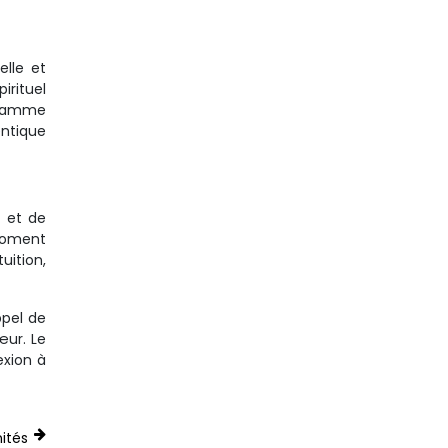
elle et
irituel
 flamme
entique
n et de
 moment
uition,
ppel de
œur. Le
exion à
ités