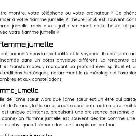
otre montre, votre téléphone ou votre ordinateur ? Ce phé
penser à votre flamme jumelle ? L’heure 15h55 est souvent con
e jumelle, mais que signifie vraiment cette heure et peu
avec votre flamme jumelle ?
flamme jumelle
t enraciné dans la spiritualité et la voyance. Il représente 
e incarnée dans un corps physique différent. La rencontre d
et transformateur, marquant un profond éveil spirituel et u
traditions ésotériques, notamment la numérologie et l’astrolog
nombres et aux constellations.
lamme jumelle
elle de l’âme sœur. Alors que l’âme sœur est un être qui part
 et de l’amour, la flamme jumelle représente notre autre moitié
 est unique et intense, propulsant une croissance personnelle
de la connexion flamme jumelle est souvent décrite comme une
s du physique et s’ancre dans un lien spirituel profond.