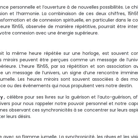
ssance personnelle et l’ouverture à de nouvelles possibilités. Le ch
sion et l’harmonie. La combinaison de ces deux chiffres, 15h5
ormation et de connexion spirituelle, en particulier dans le c
ure 15h55, observée de manière répétitive, pourrait être inte
votre connexion avec une énergie supérieure.
oit la même heure répétée sur une horloge, est souvent con
s miroirs peuvent être perçues comme un message de l’unive
rieure. L’heure 15h55, par sa répétition et son association a
me un message de l’univers, un signe d’une rencontre immin
umelle. Les heures miroirs sont souvent associées à des m
nce ou des événements qui nous propulsent vers notre destin.
ay
, célèbre pour ses livres sur la guérison et l’auto-guérison, af
nivers pour nous rappeler notre pouvoir personnel et notre cap
onnes observant ces synchronicités à se concentrer sur leurs aspi
r leurs désirs.
re avec sa flamme jumelle. La synchronicité, les rêves et les visi