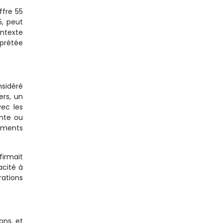
iffre 55
5, peut
ontexte
rprétée
sidéré
rs, un
vec les
ente ou
oments
firmait
acité à
rations
ons, et