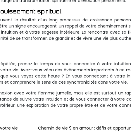
 large de transformation spirituelle et d’évolution personnelle.
ouissement spirituel
vent le résultat d’un long processus de croissance personn
 être un signe encourageant, un rappel de votre cheminement sp
intuition et à votre sagesse intérieure. La rencontre avec sa
nité de se transformer, de grandir et de vivre une vie plus auth
répétée, prenez le temps de vous connecter à votre intuitio
dans votre vie. Avez-vous vécu des événements importants à ce
sque vous voyez cette heure ? En vous connectant à votre int
s et comprendre le sens de ces synchronicités dans votre vie.
nexion avec votre flamme jumelle, mais elle est surtout un ra
rtance de suivre votre intuition et de vous connecter à votre c
érieur, une exploration de votre propre être et de votre conn
 votre vie
Chemin de vie 9 en amour : défis et opportun