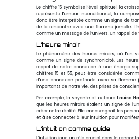
Le chiffre 15 symbolise l’éveil spirituel, la croi
représente l’amour inconditionnel, la compas
donc être interprétée comme un signe de transf
de la rencontre avec une flamme jumelle. L’he
comme un message de l’univers, un rappel de 
L’heure miroir
Le phénomène des heures miroirs, où l’on v
comme un signe de synchronicité. Les heure
rappel de notre connexion à une énergie supé
chiffres 15 et 55, peut être considérée com
d’une connexion profonde avec sa flamme j
importants de notre vie, des prises de conscie
Par exemple, la voyante et auteure
Louise H
que les heures miroirs étaient un signe de l’u
créer notre réalité. Elle encourageait les pers
et à se connecter à leur intuition pour manifeste
L’intuition comme guide
L’intuition joue un rôle crucial dans la rencont