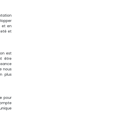
ntation
elopper
 et en
teté et
ion est
t être
ssance
de nous
n plus
re pour
 compte
 unique