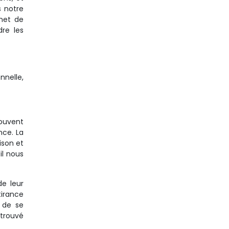
s notre
rmet de
dre les
nnelle,
souvent
nce. La
ison et
il nous
e leur
irance
 de se
etrouvé