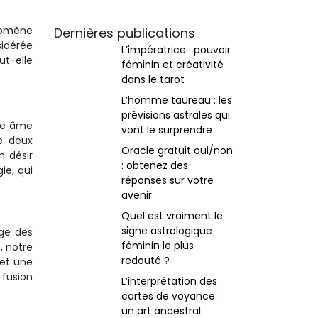
nomène
Dernières publications
sidérée
L’impératrice : pouvoir
t-elle
féminin et créativité
dans le tarot
L’homme taureau : les
prévisions astrales qui
une âme
vont le surprendre
e deux
Oracle gratuit oui/non
n désir
: obtenez des
ie, qui
réponses sur votre
avenir
Quel est vraiment le
signe astrologique
age des
féminin le plus
, notre
redouté ?
 et une
 fusion
L’interprétation des
cartes de voyance :
un art ancestral