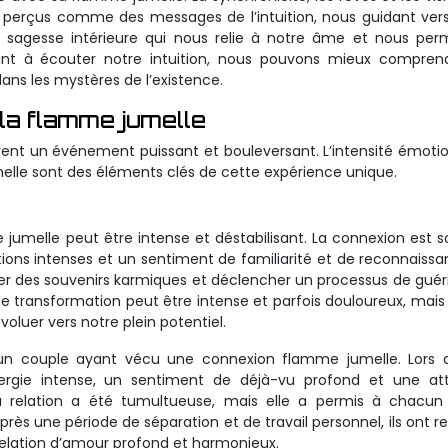
re perçus comme des messages de l’intuition, nous guidant ver
e sagesse intérieure qui nous relie à notre âme et nous pe
nant à écouter notre intuition, nous pouvons mieux compren
ns les mystères de l’existence.
 la flamme jumelle
ent un événement puissant et bouleversant. L’intensité émotio
nelle sont des éléments clés de cette expérience unique.
 jumelle peut être intense et déstabilisant. La connexion est 
tions intenses et un sentiment de familiarité et de reconnaissa
er des souvenirs karmiques et déclencher un processus de guér
 transformation peut être intense et parfois douloureux, mais 
voluer vers notre plein potentiel.
 un couple ayant vécu une connexion flamme jumelle. Lors d
nergie intense, un sentiment de déjà-vu profond et une att
La relation a été tumultueuse, mais elle a permis à chacun
près une période de séparation et de travail personnel, ils ont r
relation d’amour profond et harmonieux.