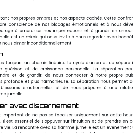
étant nos propres ombres et nos aspects cachés. Cette confro
rendre conscience de nos blocages émotionnels et à nous dév
courage à embrasser nos imperfections et à grandir en amour
lle est un miroir qui nous invite à nous regarder avec honnê
à nous aimer inconditionnellement.
on
s toujours un chemin linéaire. Le cycle d’union et de séparat
 guérison et de croissance personnelle. La séparation peu
endre et de grandir, de nous connecter à notre propre pui
lus profonde et plus harmonieuse. La séparation nous permet 
lessures émotionnelles et de nous préparer à une relatio
me jumelle.
éter avec discernement
est important de ne pas se focaliser uniquement sur cette heu
Il est essentiel de s’appuyer sur l’intuition et de prendre en
tre vie. La rencontre avec sa flamme jumelle est un événement