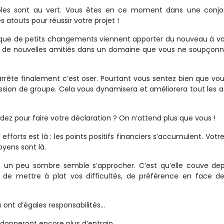
sibles sont au vert. Vous êtes en ce moment dans une conjo
s atouts pour réussir votre projet !
le que de petits changements viennent apporter du nouveau à vo
e de nouvelles amitiés dans un domaine que vous ne soupçonn
 arrête finalement c’est oser. Pourtant vous sentez bien que vo
ssion de groupe. Cela vous dynamisera et améliorera tout les 
ez pour faire votre déclaration ? On n’attend plus que vous !
fforts est là : les points positifs financiers s’accumulent. Votre
oyens sont là.
e un peu sombre semble s’approcher. C’est qu’elle couve de
de mettre à plat vos difficultés, de préférence en face de
s ont d’égales responsabilités…
s donneront encore plus d’entrain.