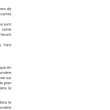
vers de
 cartes
ns sont
 cette
 feront
s. Tant
ique en
Lumière
vie sur
le plan
dans la
dans le
lumière