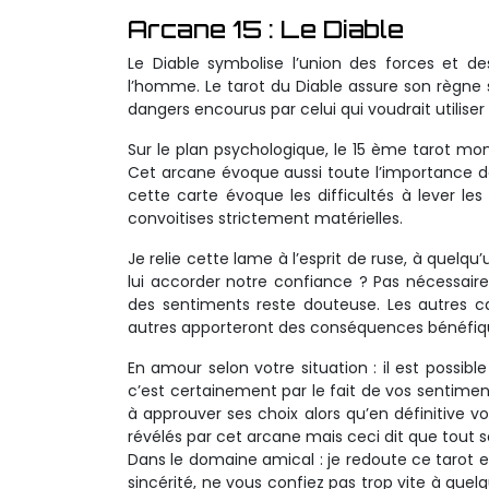
Arcane 15 : Le Diable
Le Diable symbolise l’union des forces et de
l’homme. Le tarot du Diable assure son règne s
dangers encourus par celui qui voudrait utiliser
Sur le plan psychologique, le 15 ème tarot mo
Cet arcane évoque aussi toute l’importance de
cette carte évoque les difficultés à lever les i
convoitises strictement matérielles.
Je relie cette lame à l’esprit de ruse, à quelqu
lui accorder notre confiance ? Pas nécessair
des sentiments reste douteuse. Les autres ca
autres apporteront des conséquences bénéfiq
En amour selon votre situation : il est poss
c’est certainement par le fait de vos sentime
à approuver ses choix alors qu’en définitive v
révélés par cet arcane mais ceci dit que tout 
Dans le domaine amical : je redoute ce tarot e
sincérité, ne vous confiez pas trop vite à que