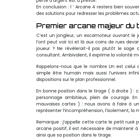
perte d’argent est à prévoir.
En conclusion : l ‘ Arcane 4 restera bien sou
des solutions pour redresser les problèmes actu
Premier
arcane majeur
du t
C’est un jongleur, un escamoteur ouvrant le 
l’ont peut voir ici et là aux coins de rues dev
joueur ? Ne révèlerait-il pas plutôt le sage
consultant. Ambivalent, il exprime la volonté 
Rappelons-nous que le nombre Un est celui du
simple être humain mais aussi l’univers infin
dispositions sur le plan professionnel.
En bonne position dans le tirage ( à droite ) :
personnage ambitieux, plein de courage. En
mauvaises cartes ) : nous avons à faire à un
représenter l’incompréhension, l’isolement, la 
Remarque : j’appelle cette carte le petit rusé
arcane positif, il est nécessaire de maintenir à
ainsi que sa position dans le tirage.