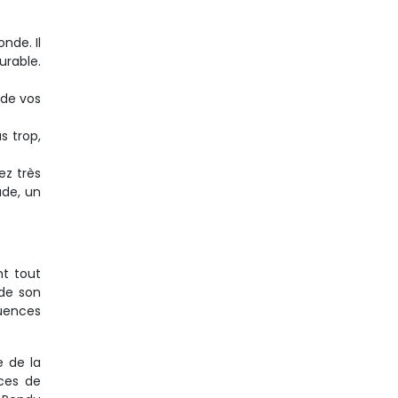
nde. Il
urable.
 de vos
s trop,
ez très
ude, un
nt tout
 de son
uences
e de la
nces de