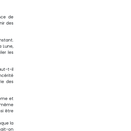
ence de
nir des
nstant.
a Lune,
ler les
ut-t-il
ncérité
rie des
même et
te même
si être
nque la
sait-on