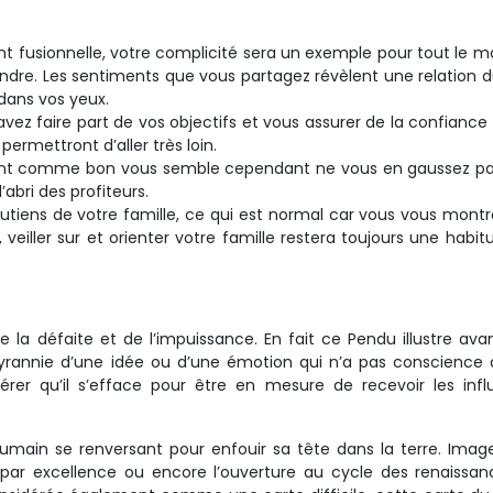
nt fusionnelle, votre complicité sera un exemple pour tout le mo
tendre. Les sentiments que vous partagez révèlent une relation d
ans vos yeux.
avez faire part de vos objectifs et vous assurer de la confiance
permettront d’aller très loin.
rgent comme bon vous semble cependant ne vous en gaussez pa
abri des profiteurs.
utiens de votre famille, ce qui est normal car vous vous montr
 veiller sur et orienter votre famille restera toujours une habit
 la défaite et de l’impuissance. En fait ce Pendu illustre ava
tyrannie d’une idée ou d’une émotion qui n’a pas conscience
r qu’il s’efface pour être en mesure de recevoir les infl
e humain se renversant pour enfouir sa tête dans la terre. Imag
e par excellence ou encore l’ouverture au cycle des renaissa