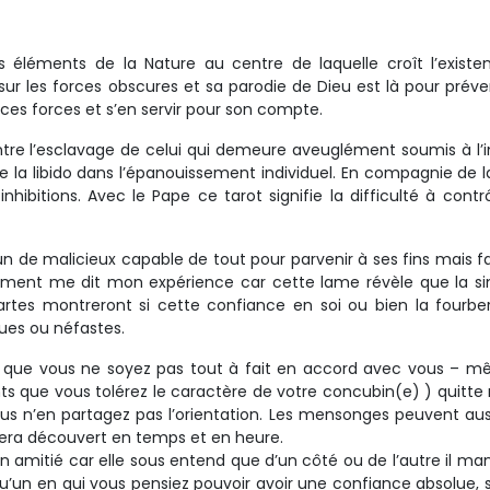
s éléments de la Nature au centre de laquelle croît l’exist
ur les forces obscures et sa parodie de Dieu est là pour préve
 ces forces et s’en servir pour son compte.
ntre l’esclavage de celui qui demeure aveuglément soumis à l’i
 la libido dans l’épanouissement individuel. En compagnie de l
nhibitions. Avec le Pape ce tarot signifie la difficulté à contrô
’un de malicieux capable de tout pour parvenir à ses fins mais fa
ement me dit mon expérience car cette lame révèle que la si
rtes montreront si cette confiance en soi ou bien la fourbe
ues ou néfastes.
ible que vous ne soyez pas tout à fait en accord avec vous – 
nts que vous tolérez le caractère de votre concubin(e) ) quit
ous n’en partagez pas l’orientation. Les mensonges peuvent aus
sera découvert en temps et en heure.
n amitié car elle sous entend que d’un côté ou de l’autre il ma
lqu’un en qui vous pensiez pouvoir avoir une confiance absolue, 