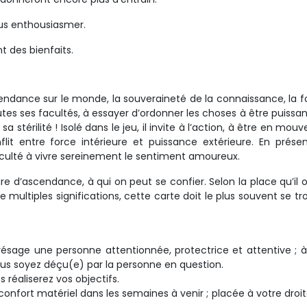
ous enthousiasmer.
 des bienfaits.
scendance sur le monde, la souveraineté de la connaissance, la f
es ses facultés, à essayer d’ordonner les choses à être puissant.
stérilité ! Isolé dans le jeu, il invite à l’action, à être en mou
nflit entre force intérieure et puissance extérieure. En prés
fficulté à vivre sereinement le sentiment amoureux.
ure d’ascendance, à qui on peut se confier. Selon la place qu’il
 multiples significations, cette carte doit le plus souvent se tr
ésage une personne attentionnée, protectrice et attentive ; à
ous soyez déçu(e) par la personne en question.
 réaliserez vos objectifs.
onfort matériel dans les semaines à venir ; placée à votre droit