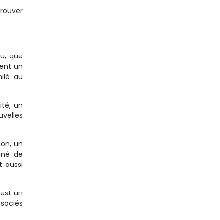
trouver
au, que
ment un
milé au
ité, un
uvelles
ion, un
gné de
t aussi
’est un
ssociés