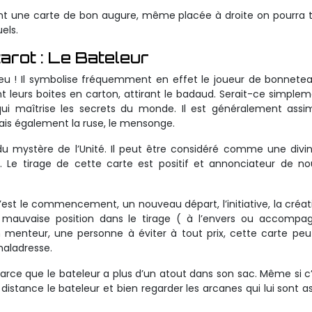
vent une carte de bon augure, même placée à droite on pourra 
els.
arot : Le Bateleur
jeu ! Il symbolise fréquemment en effet le joueur de bonnete
ant leurs boites en carton, attirant le badaud. Serait-ce simple
 qui maîtrise les secrets du monde. Il est généralement assi
mais également la ruse, le mensonge.
 mystère de l’Unité. Il peut être considéré comme une divin
i. Le tirage de cette carte est positif et annonciateur de no
 c’est le commencement, un nouveau départ, l’initiative, la créat
 mauvaise position dans le tirage ( à l’envers ou accompa
 menteur, une personne à éviter à tout prix, cette carte peu
maladresse.
 parce que le bateleur a plus d’un atout dans son sac. Même si c
 distance le bateleur et bien regarder les arcanes qui lui sont a