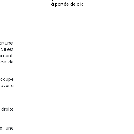
à portée de clic
ortune.
 Il est
vement.
ence de
 occupe
ouver à
 droite
e : une