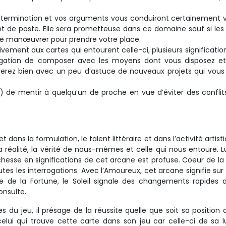
 détermination et vos arguments vous conduiront certainement 
 de poste. Elle sera prometteuse dans ce domaine sauf si les
de manœuvrer pour prendre votre place.
ivement aux cartes qui entourent celle-ci, plusieurs significatio
bligation de composer avec les moyens dont vous disposez et
uverez bien avec un peu d’astuce de nouveaux projets qui vous
e) de mentir à quelqu’un de proche en vue d’éviter des conflit
 dans la formulation, le talent littéraire et dans l’activité artist
e la réalité, la vérité de nous-mêmes et celle qui nous entoure. 
chesse en significations de cet arcane est profuse. Coeur de la 
outes les interrogations. Avec l’Amoureux, cet arcane signifie sur 
e de la Fortune, le Soleil signale des changements rapides 
onsulte.
s du jeu, il présage de la réussite quelle que soit sa position 
celui qui trouve cette carte dans son jeu car celle-ci de sa 