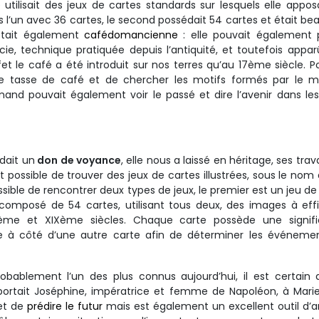
e utilisait des jeux de cartes standards sur lesquels elle appos
ts l’un avec 36 cartes, le second possédait 54 cartes et était b
 était également
cafédomancienne
: elle pouvait également 
e, technique pratiquée depuis l’antiquité, et toutefois appar
 le café a été introduit sur nos terres qu’au 17ème siècle. 
 une tasse de café et de chercher les motifs formés par le 
mand pouvait également voir le passé et dire l’avenir dans le
dait un
don de voyance
, elle nous a laissé en héritage, ses trav
st possible de trouver des jeux de cartes illustrées, sous le nom
sible de rencontrer deux types de jeux, le premier est un jeu de
composé de 54 cartes, utilisant tous deux, des images à eff
ème et XIXème siècles. Chaque carte possède une signific
sée à côté d’une autre carte afin de déterminer les événeme
bablement l’un des plus connus aujourd’hui, il est certain 
portait Joséphine, impératrice et femme de Napoléon, à Mar
t de
prédire le futur
mais est également un excellent outil d’a