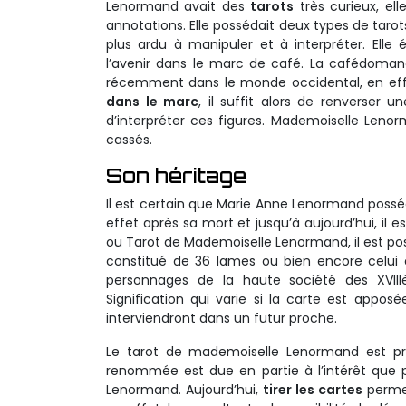
Lenormand avait des
tarots
très curieux, ell
annotations. Elle possédait deux types de taro
plus ardu à manipuler et à interpréter. Elle
l’avenir dans le marc de café. La cafédomanci
récemment dans le monde occidental, en effet
dans le marc
, il suffit alors de renverser
d’interpréter ces figures. Mademoiselle Lenor
cassés.
Son héritage
Il est certain que Marie Anne Lenormand possé
effet après sa mort et jusqu’à aujourd’hui, il e
ou Tarot de Mademoiselle Lenormand, il est pos
constitué de 36 lames ou bien encore celui 
personnages de la haute société des XVIII
Signification qui varie si la carte est appo
interviendront dans un futur proche.
Le tarot de mademoiselle Lenormand est pro
renommée est due en partie à l’intérêt que 
Lenormand. Aujourd’hui,
tirer les cartes
perme