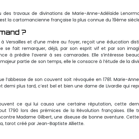
u des travaux de divinations de Marie-Anne-Adélaïde Lenorm
st la cartomancienne française la plus connue du 19ème siècle
rmand ?
à Versailles et d’une mère au foyer, reçoit une éducation dis
le se fait remarquer, déjà, par son esprit vif et par son imag
nce à prédire l’avenir à ses camarades. Elle s’intéresse bea
majeur partie de son temps, elle le consacre à l’étude de la divi
que l’abbesse de son couvent soit révoquée en 1781. Marie-Anne
t demi plus tard, c’est bel et bien une dame de Livardie qui rep
vent ce qui lui causa une certaine réputation, cette derni
ut 1790 lors des prémices de la Révolution françaises. Elle tr
encontre Madame Gilbert, une diseuse de bonne aventure. Cet
la, tarot créé par Jean-Baptiste Alliette.