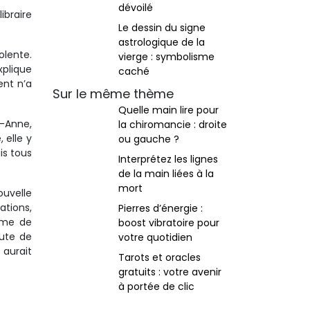
dévoilé
ibraire
Le dessin du signe
astrologique de la
olente.
vierge : symbolisme
xplique
caché
ent n’a
Sur le même thème
Quelle main lire pour
e-Anne,
la chiromancie : droite
 elle y
ou gauche ?
is tous
Interprétez les lignes
de la main liées à la
mort
ouvelle
ations,
Pierres d’énergie :
irme de
boost vibratoire pour
hute de
votre quotidien
 aurait
Tarots et oracles
gratuits : votre avenir
à portée de clic