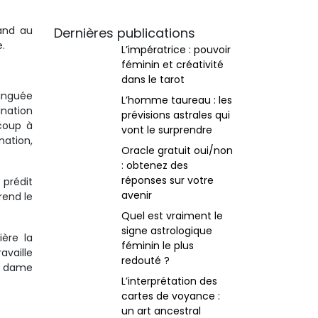
and au
Dernières publications
.
L’impératrice : pouvoir
féminin et créativité
dans le tarot
tinguée
L’homme taureau : les
ination
prévisions astrales qui
ucoup à
vont le surprendre
nation,
Oracle gratuit oui/non
: obtenez des
réponses sur votre
 prédit
avenir
rend le
Quel est vraiment le
signe astrologique
ère la
féminin le plus
availle
redouté ?
te dame
L’interprétation des
cartes de voyance :
un art ancestral