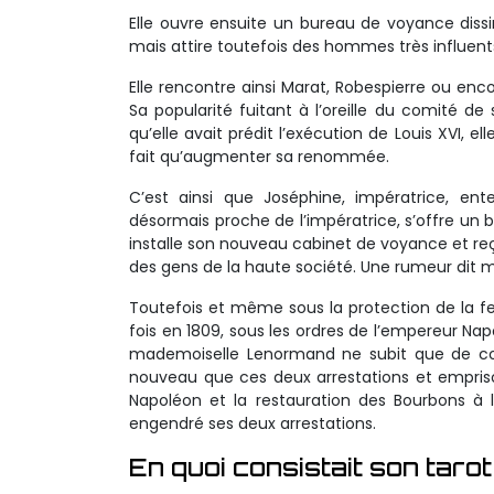
Elle ouvre ensuite un bureau de voyance dissim
mais attire toutefois des hommes très influent
Elle rencontre ainsi Marat, Robespierre ou enco
Sa popularité fuitant à l’oreille du comité de s
qu’elle avait prédit l’exécution de Louis XVI, 
fait qu’augmenter sa renommée.
C’est ainsi que Joséphine, impératrice, ent
désormais proche de l’impératrice, s’offre un 
installe son nouveau cabinet de voyance et r
des gens de la haute société. Une rumeur dit
Toutefois et même sous la protection de la f
fois en 1809, sous les ordres de l’empereur N
mademoiselle Lenormand ne subit que de cour
nouveau que ces deux arrestations et empriso
Napoléon et la restauration des Bourbons à l
engendré ses deux arrestations.
En quoi consistait son tarot