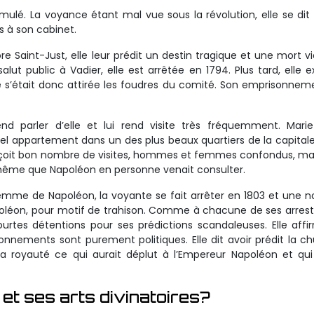
ulé. La voyance étant mal vue sous la révolution, elle se dit l
s à son cabinet.
re Saint-Just, elle leur prédit un destin tragique et une mort vi
alut public à Vadier, elle est arrêtée en 1794. Plus tard, elle e
elle s’était donc attirée les foudres du comité. Son emprisonnem
end parler d’elle et lui rend visite très fréquemment. Mari
bel appartement dans un des plus beaux quartiers de la capitale,
eçoit bon nombre de visites, hommes et femmes confondus, ma
 même que Napoléon en personne venait consulter.
emme de Napoléon, la voyante se fait arrêter en 1803 et une n
apoléon, pour motif de trahison. Comme à chacune de ses arrest
tes détentions pour ses prédictions scandaleuses. Elle aff
nnements sont purement politiques. Elle dit avoir prédit la c
a royauté ce qui aurait déplut à l’Empereur Napoléon et qui
 et ses arts divinatoires?