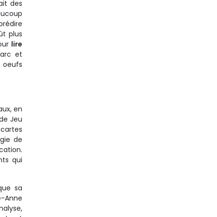
ait des
eaucoup
prédire
ût plus
Pour
lire
marc et
s oeufs
aux, en
 de Jeu
 cartes
igie de
ation.
nts qui
que sa
ie-Anne
nalyse,